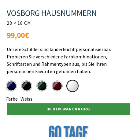
VOSBORG HAUSNUMMERN
28 × 18 CM
Normaler
99,00€
Preis
Unsere Schilder sind kinderleicht personalisierbar.
Probieren Sie verschiedene Farbkombinationen,
Schriftarten und Rahmentypen aus, bis Sie Ihren
persönlichen Favoriten gefunden haben.
Farbe :
Weiss
IN DEN WARENKORB