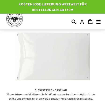
Direkt
KOSTENLOSE LIEFERUNG WELTWEIT FÜR
zum
BESTELLUNGEN AB 150 €
Inhalt
Suchen
Einkau
Einkau
er
Einloggen
DIES IST EINE VORSCHAU
Wir zentrieren und skalieren die Schriftart manuell und bestmöglich in das
Schild und senden Ihnen ein Vorab-Entwurf kurz nach Ihrer Bestellung.